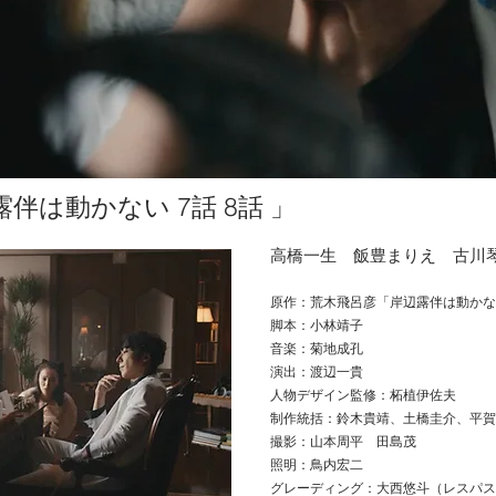
伴は動かない 7話 8話 」
高橋一生 飯豊まりえ 古川
原作：荒木飛呂彦「岸辺露伴は動かな
脚本：小林靖子
音楽：菊地成孔
演出：渡辺一貴
人物デザイン監修：柘植伊佐夫
制作統括：鈴木貴靖、土橋圭介、平賀
​撮影：山本周平 田島
茂
照
明：
鳥内宏二
​グレーディング：大西悠斗（
レスパス