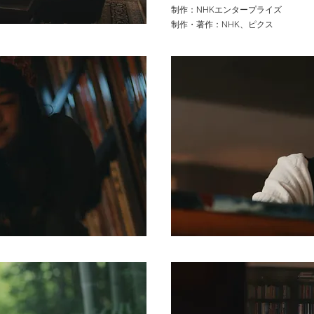
​制作
：NHKエンタープライズ
制作・著作：NHK、ピクス