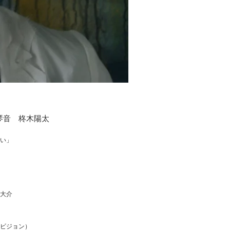
琴音 柊木陽太
い」
大介
ビジョン）